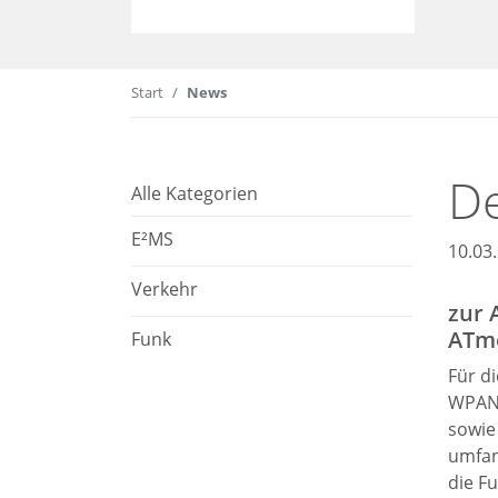
Start
News
De
Alle Kategorien
E²MS
10.03
Verkehr
zur 
ATm
Funk
Für d
WPAN 
sowie
umfan
die F