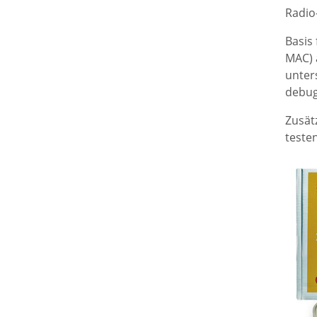
Radio
Basis
MAC) 
unters
debug
Zusät
teste