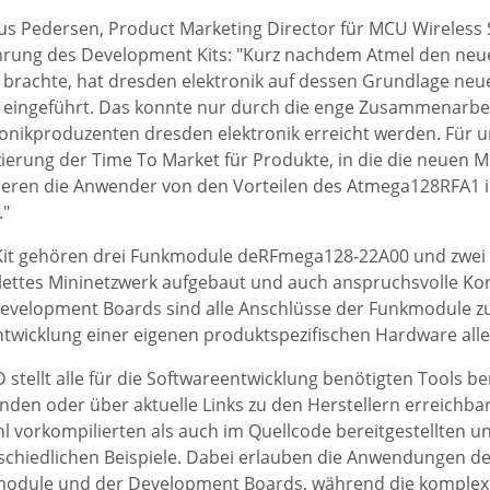
s Pedersen, Product Marketing Director für MCU Wireless S
hrung des Development Kits: "Kurz nachdem Atmel den ne
 brachte, hat dresden elektronik auf dessen Grundlage ne
 eingeführt. Das konnte nur durch die enge Zusammenarbe
ronikproduzenten dresden elektronik erreicht werden. Für 
ierung der Time To Market für Produkte, in die die neuen 
tieren die Anwender von den Vorteilen des Atmega128RFA1
."
it gehören drei Funkmodule deRFmega128-22A00 und zwei
ettes Mininetzwerk aufgebaut und auch anspruchsvolle Konz
evelopment Boards sind alle Anschlüsse der Funkmodule zu
ntwicklung einer eigenen produktspezifischen Hardware all
 stellt alle für die Softwareentwicklung benötigten Tools ber
den oder über aktuelle Links zu den Herstellern erreichbar. 
l vorkompilierten als auch im Quellcode bereitgestellten u
schiedlichen Beispiele. Dabei erlauben die Anwendungen de
odule und der Development Boards, während die komplexe