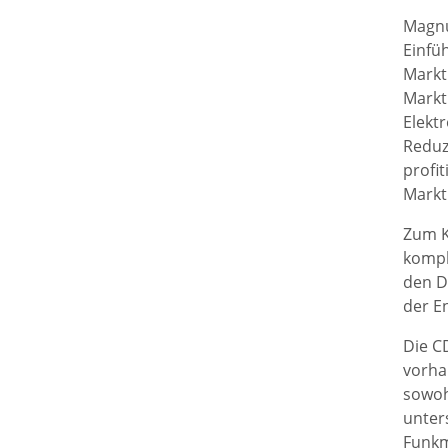
Magnu
Einfü
Markt
Markt
Elekt
Reduz
profi
Markt
Zum K
kompl
den D
der E
Die CD
vorhan
sowoh
unter
Funkm