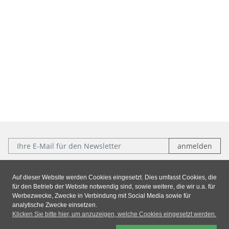
E-Mail:
Folgen Sie uns:
Auf dieser Website werden Cookies eingesetzt. Dies umfasst Cookies, die
für den Betrieb der Website notwendig sind, sowie weitere, die wir u.a. für
Facebook
Instagram
Xing
LinkedIn
Werbezwecke, Zwecke in Verbindung mit Social Media sowie für
analytische Zwecke einsetzen.
Klicken Sie bitte hier, um anzuzeigen, welche Cookies eingesetzt werden.
Impressum
|
Datenschutz
|
AGB