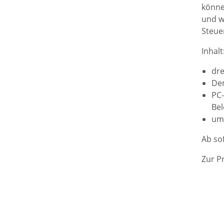
könne
und w
Steue
Inhalt
dre
Dem
PC-
Be
umf
Ab so
Zur P