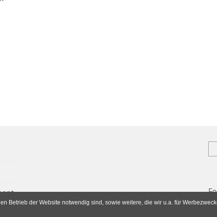
E-
Fo
ment
en Betrieb der Website notwendig sind, sowie weitere, die wir u.a. für Werbezwec
Fa