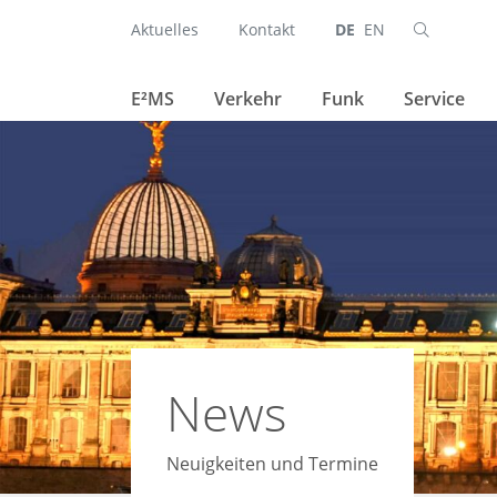
Aktuelles
Kontakt
DE
EN
Suchen
Navigation überspringen
E²MS
Verkehr
Funk
Service
News
Neuigkeiten und Termine