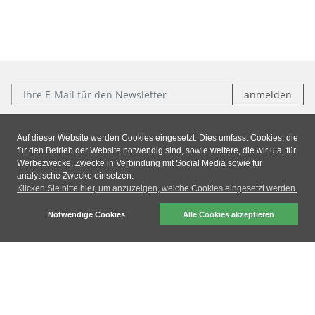
E-Mail:
Folgen Sie uns:
Auf dieser Website werden Cookies eingesetzt. Dies umfasst Cookies, die
für den Betrieb der Website notwendig sind, sowie weitere, die wir u.a. für
Facebook
Instagram
Xing
LinkedIn
Werbezwecke, Zwecke in Verbindung mit Social Media sowie für
analytische Zwecke einsetzen.
Klicken Sie bitte hier, um anzuzeigen, welche Cookies eingesetzt werden.
Impressum
|
Datenschutz
|
AGB
Notwendige Cookies
Alle Cookies akzeptieren
dresden elektronik ingenieurtechnik gmbh © 2026