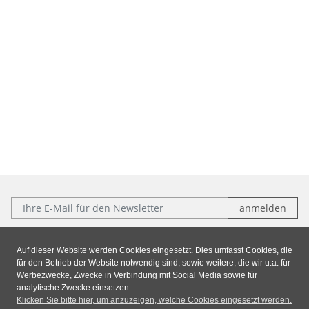
E-Mail:
Folgen Sie uns:
Auf dieser Website werden Cookies eingesetzt. Dies umfasst Cookies, die
für den Betrieb der Website notwendig sind, sowie weitere, die wir u.a. für
Facebook
Instagram
Xing
LinkedIn
Werbezwecke, Zwecke in Verbindung mit Social Media sowie für
analytische Zwecke einsetzen.
Klicken Sie bitte hier, um anzuzeigen, welche Cookies eingesetzt werden.
Impressum
|
Datenschutz
|
AGB