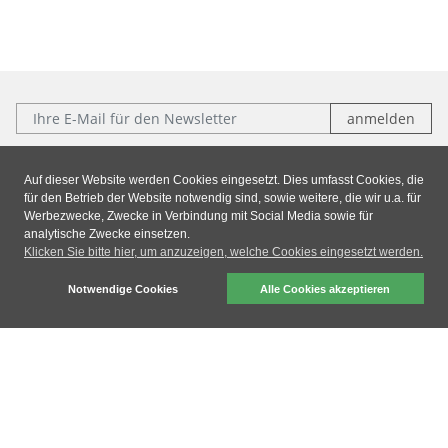
E-Mail:
Folgen Sie uns:
Auf dieser Website werden Cookies eingesetzt. Dies umfasst Cookies, die
für den Betrieb der Website notwendig sind, sowie weitere, die wir u.a. für
Facebook
Instagram
Xing
LinkedIn
Werbezwecke, Zwecke in Verbindung mit Social Media sowie für
analytische Zwecke einsetzen.
Klicken Sie bitte hier, um anzuzeigen, welche Cookies eingesetzt werden.
Impressum
|
Datenschutz
|
AGB
Notwendige Cookies
Alle Cookies akzeptieren
dresden elektronik ingenieurtechnik gmbh © 2026