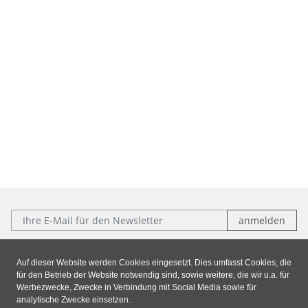
E-Mail:
Folgen Sie uns:
Auf dieser Website werden Cookies eingesetzt. Dies umfasst Cookies, die
für den Betrieb der Website notwendig sind, sowie weitere, die wir u.a. für
Facebook
Instagram
Xing
LinkedIn
Werbezwecke, Zwecke in Verbindung mit Social Media sowie für
analytische Zwecke einsetzen.