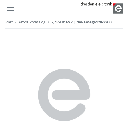
lenden
Navigation ein- oder ausble
Start
Produktkatalog
2,4 GHz AVR | deRFmega128-22C00