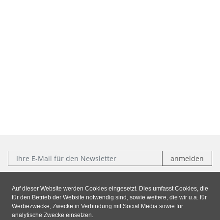
E-Mail:
Folgen Sie uns:
Auf dieser Website werden Cookies eingesetzt. Dies umfasst Cookies, die
für den Betrieb der Website notwendig sind, sowie weitere, die wir u.a. für
Facebook
Instagram
Xing
LinkedIn
Werbezwecke, Zwecke in Verbindung mit Social Media sowie für
analytische Zwecke einsetzen.